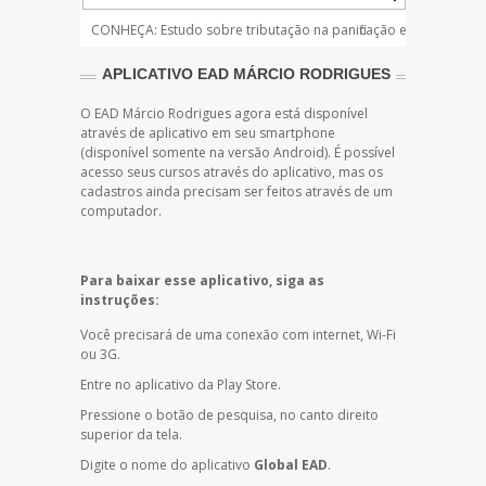
CONHEÇA: Estudo sobre tributação na panificação e
NOTÍCIAS: 
confeitaria
panificação
APLICATIVO EAD MÁRCIO RODRIGUES
O EAD Márcio Rodrigues agora está disponível
através de aplicativo em seu smartphone
(disponível somente na versão Android). É possível
acesso seus cursos através do aplicativo, mas os
cadastros ainda precisam ser feitos através de um
computador.
Para baixar esse aplicativo, siga as
instruções:
Você precisará de uma conexão com internet, Wi-Fi
ou 3G.
Entre no aplicativo da Play Store.
Pressione o botão de pesquisa, no canto direito
superior da tela.
Digite o nome do aplicativo
Global EAD
.